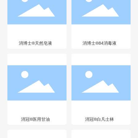
消博士®天然皂液
消博士®84消毒液
了解详情
咨询报价
了解详情
咨询报价
消冠®医用甘油
消冠®白凡士林
了解详情
咨询报价
了解详情
咨询报价