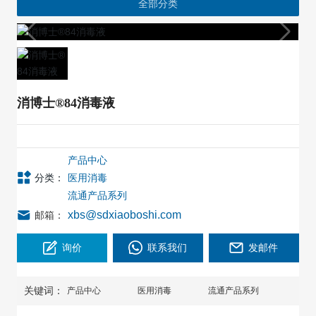
全部分类
牙椅水路
外伤冲洗
消博士®84消毒液
商用洗涤
新闻动态
产品中心
公司新闻
分类：
医用消毒
流通产品系列
行业动态
xbs@sdxiaoboshi.com
邮箱：
询价
联系我们
发邮件
员工风采
加入我们
关键词：
产品中心
医用消毒
流通产品系列